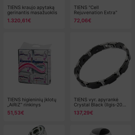
TIENS kraujo apytaką
TIENS "Cell
gerinantis masažuoklis
Rejuvenation Extra"
1.320,61€
72,06€
TIENS higieninių įklotų
TIENS vyr. apyrankė
„AiRiZ“ rinkinys
Crystal Black (Ilgis-200
mm)
51,53€
137,29€