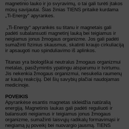
magnetinio lauko ir jo svyravimų, o tai gali turėti įtakos
mūsų savijautai. Šias žinias TIENS pritaikė kurdama
„Ti-Energy“ apyrankes.
„Ti-Energy“ apyrankės su titanu ir magnetais gali
padėti subalansuoti magnetinį lauką bei teigiamus ir
neigiamus jonus žmogaus organizme. Jos gali padėti
sumažinti fizinius skausmus, skatinti kraujo cirkuliaciją
ir apsaugoti nuo spinduliavimo iš aplinkos.
Titanas yra biologiškai neutralus žmogaus organizmui
metalas, pasižymintis ypatingu atsparumu ir tvirtumu.
Jis nekenkia žmogaus organizmui, nesukelia raumenų
ar kaulų reakcijų. Dėl šių savybių plačiai naudojamas
medicinoje.
POVEIKIS
Apyrankėse esantis magnetas skleidžia natūralią
energiją. Magnetinis laukas gali padėti reguliuoti ir
balansuoti neigiamus ir teigiamus jonus žmogaus
organizme, sumažinti laisvųjų radikalų formavimąsi ir
neigiamą jų poveikį bei nuovargio jausmą. TIENS