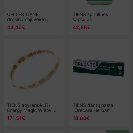
CELLES TIANE
TIENS spirulinos
drėkinamoji veido
kapsulės
esencija
44,46€
42,88€
TIENS apyrankė „Ti-
TIENS dantų pasta
Energy Magic White“ XL
„Orecare Herbal“
(Ilgis-200 mm)
171,51€
18,88€