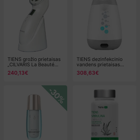
TIENS grožio prietaisas
TIENS dezinfekcinio
„CILVARIS La Beauté
vandens prietaisas
Secrète“
OLANSI
240,13€
308,63€