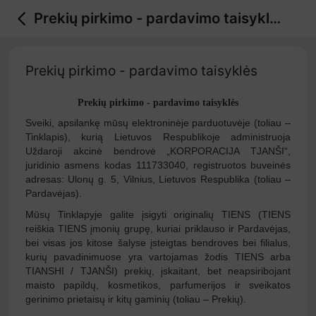
Prekių pirkimo - pardavimo taisyklės
Prekių pirkimo - pardavimo taisyklės
Prekių pirkimo - pardavimo taisyklės
Sveiki, apsilankę mūsų elektroninėje parduotuvėje (toliau –
Tinklapis), kurią Lietuvos Respublikoje administruoja
Uždaroji akcinė bendrovė „KORPORACIJA TJANŠI“,
juridinio asmens kodas 111733040, registruotos buveinės
adresas: Ulonų g. 5, Vilnius, Lietuvos Respublika (toliau –
Pardavėjas).
Mūsų Tinklapyje galite įsigyti originalių TIENS (TIENS
reiškia TIENS įmonių grupę, kuriai priklauso ir Pardavėjas,
bei visas jos kitose šalyse įsteigtas bendroves bei filialus,
kurių pavadinimuose yra vartojamas žodis TIENS arba
TIANSHI / TJANŠI) prekių, įskaitant, bet neapsiribojant
maisto papildų, kosmetikos, parfumerijos ir sveikatos
gerinimo prietaisų ir kitų gaminių (toliau – Prekių).