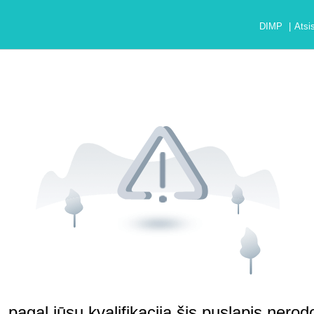
DIMP
|
Atsi
, pagal jūsų kvalifikaciją šis puslapis nero