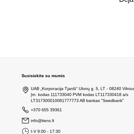
Susisiekite su mumis
UAB „Korporacija Tjanši“ Ulonų g. 5, LT - 08240 Vilniu
Įm. kodas 111733040 PVM kodas LT117330418 a/s
LT317300010081777773 AB bankas "Swedbank"
+370 655 39361
info@tiens.lt
I-V 9:00 - 17:30