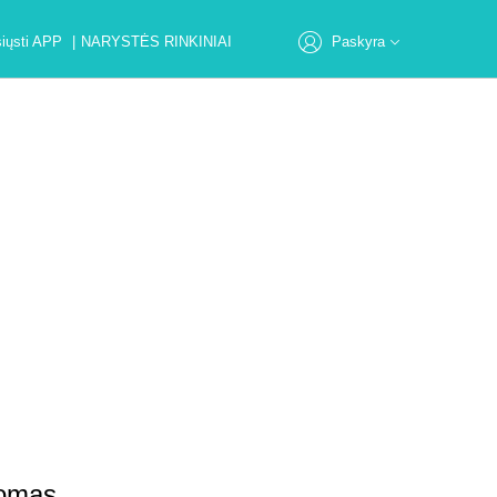
siųsti APP
|
NARYSTĖS RINKINIAI
Paskyra
Sveiki atvykę į Tiens!
Registruotis
Prisijungti
Profilis
Internetiniai užsakymai
Adresas
domas