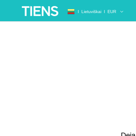
Ι
Lietuviškai
Ι
EUR
Deja